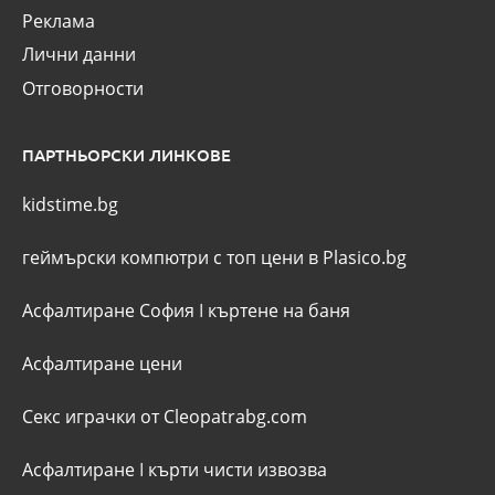
Реклама
Лични данни
Отговорности
ПАРТНЬОРСКИ ЛИНКОВЕ
kidstime.bg
геймърски компютри с топ цени в Plasico.bg
Асфалтиране София
I
къртене на баня
Асфалтиране цени
Секс играчки от Cleopatrabg.com
Асфалтиране
I
кърти чисти извозва