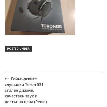
POSTED UNDER
Геймърските
Post
слушалки Toron 531 –
navigation
стилен дизайн,
качествен звук и
достъпна цена (Ревю)