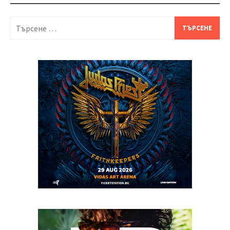
Търсене
за: