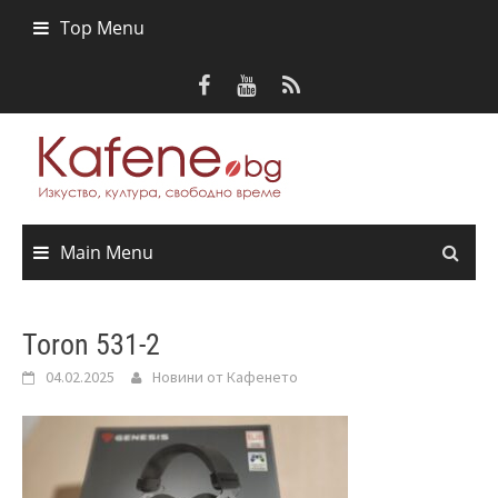
Skip
Top Menu
to
content
Main Menu
Toron 531-2
04.02.2025
Новини от Кафенето