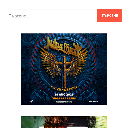
Търсене
за: