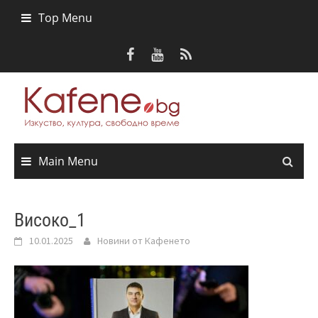
Skip
Top Menu
to
content
Main Menu
Високо_1
10.01.2025
Новини от Кафенето