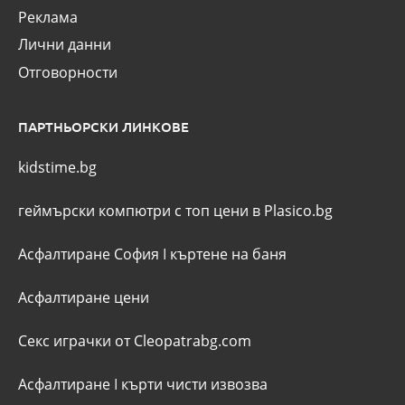
Реклама
Лични данни
Отговорности
ПАРТНЬОРСКИ ЛИНКОВЕ
kidstime.bg
геймърски компютри с топ цени в Plasico.bg
Асфалтиране София
I
къртене на баня
Асфалтиране цени
Секс играчки от Cleopatrabg.com
Асфалтиране
I
кърти чисти извозва