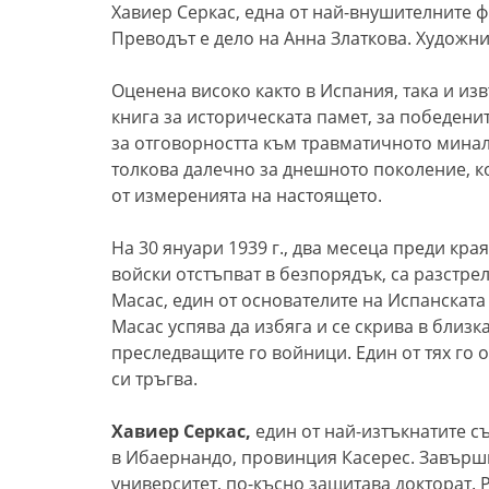
Хавиер Серкас, една от най-внушителните ф
Преводът е дело на Анна Златкова. Художни
Оценена високо както в Испания, така и извъ
книга за историческата памет, за победени
за отговорността към травматичното минал
толкова далечно за днешното поколение, ко
от измеренията на настоящето.
На 30 януари 1939 г., два месеца преди кра
войски отстъпват в безпорядък, са разстре
Масас, един от основателите на Испанскат
Масас успява да избяга и се скрива в близка
преследващите го войници. Един от тях го о
си тръгва.
Хавиер Серкас,
eдин от най-изтъкнатите съ
в Ибаернандо, провинция Касерес. Завърш
университет, по-късно защитава докторат. 