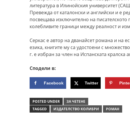
литература в Илинойския университет (САЩ)
Превежда от каталонски и английски и е ред
посвещава изключително на писателското п
колебливите граници между реалност и из
Серкас е автор на дванайсет романа и на е
езика, книгите му са удостоени с множест
г. е избран за член на Испанската кралска 
Сподели в:
Facebook
Twitter
Pinte
POSTED UNDER
ЗА ЧЕТЕНЕ
TAGGED
ИЗДАТЕЛСТВО КОЛИБРИ
РОМАН