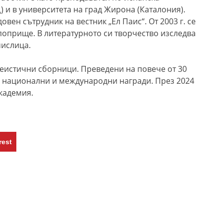
 и в университета на град Жирона (Каталония).
овен сътрудник на вестник „Ел Паис“. От 2003 г. се
оприще. В литературното си творчество изследва
мислица.
сеистични сборници. Преведени на повече от 30
во национални и международни награди. През 2024
академия.
rest