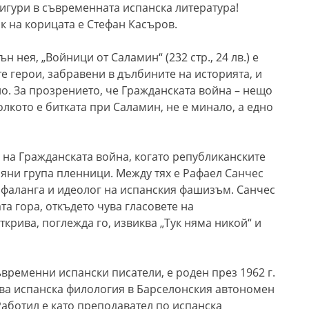
игури в съвременната испанска литература!
к на корицата е Стефан Касъров.
н нея, „Войници от Саламин“ (232 стр., 24 лв.) е
те герои, забравени в дълбините на историята, и
о. За прозрението, че Гражданската война – нещо
лкото е битката при Саламин, не е минало, а едно
я на Гражданската война, когато републиканските
ляни група пленници. Между тях е Рафаел Санчес
а фаланга и идеолог на испанския фашизъм. Санчес
та гора, откъдето чува гласовете на
ткрива, поглежда го, извиква „Тук няма никой“ и
временни испански писатели, е роден през 1962 г.
ва испанска филология в Барселонския автономен
Работил е като преподавател по испанска