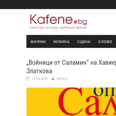
Skip
to
content
ФИЛМИ
МУЗИКА
СЦЕНА
СЛОВО
„Войници от Саламин“ на Хавие
Златкова
12.03.2025
denica