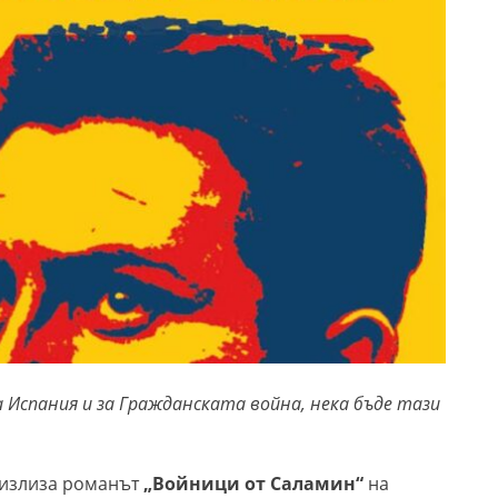
а Испания и за Гражданската война, нека бъде тази
к излиза романът
„Войници от Саламин“
на