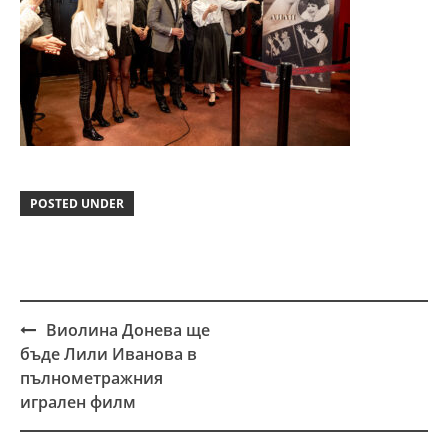
POSTED UNDER
Виолина Донева ще
Post
бъде Лили Иванова в
navigation
пълнометражния
игрален филм