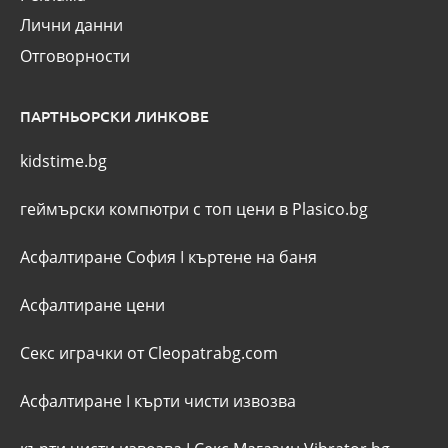
Лични данни
Отговорности
ПАРТНЬОРСКИ ЛИНКОВЕ
kidstime.bg
геймърски компютри с топ цени в Plasico.bg
Асфалтиране София
I
къртене на баня
Асфалтиране цени
Секс играчки от Cleopatrabg.com
Асфалтиране
I
кърти чисти извозва