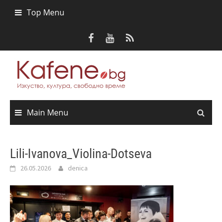
Skip
Top Menu
to
content
Main Menu
Lili-Ivanova_Violina-Dotseva
26.05.2026
denica