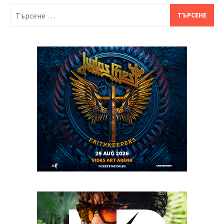
Търсене
за: