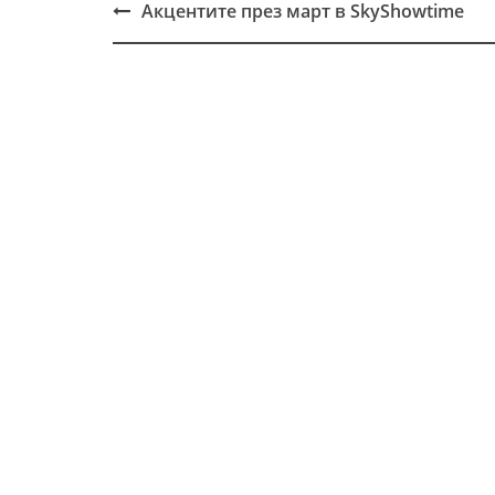
Акцентите през март в SkyShowtime
Post
navigation