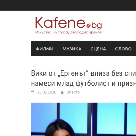
Skip
to
content
ФИЛМИ
МУЗИКА
СЦЕНА
СЛОВО
Вики от „Ергенът“ влиза без сп
намеси млад футболист и призн
28.02.2026
Directo