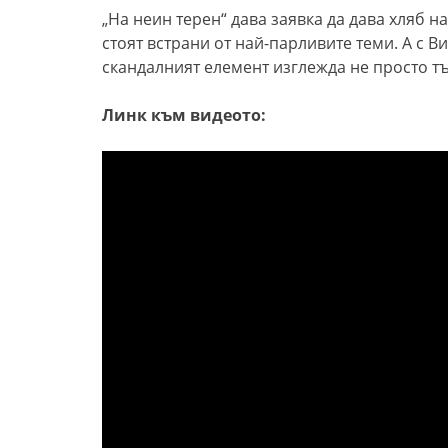
„На неин терен“ дава заявка да дава хляб н
стоят встрани от най-парливите теми. А с Ви
скандалният елемент изглежда не просто тъ
Линк към видеото: