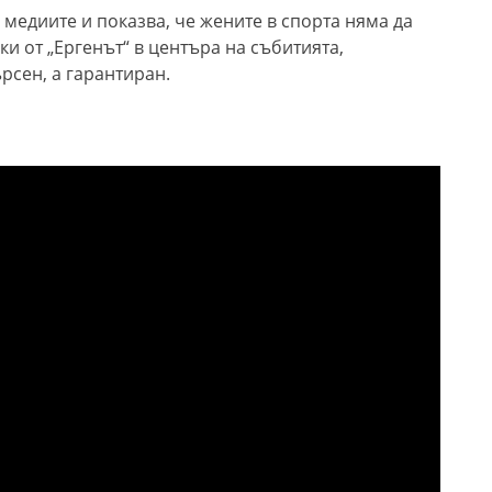
а медиите и показва, че жените в спорта няма да
ки от „Ергенът“ в центъра на събитията,
рсен, а гарантиран.