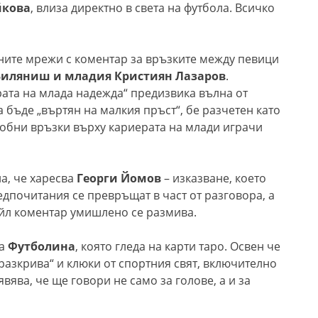
йкова
, влиза директно в света на футбола. Всичко
ните мрежи с коментар за връзките между певици
Биляниш и младия Кристиян Лазаров
.
рата на млада надежда“ предизвика вълна от
 бъде „въртян на малкия пръст“, бе разчетен като
добни връзки върху кариерата на млади играчи
на, че харесва
Георги Йомов
– изказване, което
дпочитания се превръщат в част от разговора, а
айл коментар умишлено се размива.
та
Футболина
, която гледа на карти таро. Освен че
„разкрива“ и клюки от спортния свят, включително
вява, че ще говори не само за голове, а и за