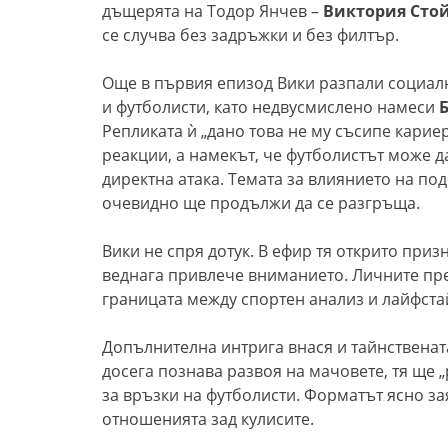
дъщерята на Тодор Янчев –
Виктория Сто
се случва без задръжки и без филтър.
Още в първия епизод Вики разпали социал
и футболисти, като недвусмислено намеси
Репликата ѝ „дано това не му съсипе карие
реакции, а намекът, че футболистът може да
директна атака. Темата за влиянието на по
очевидно ще продължи да се разгръща.
Вики не спря дотук. В ефир тя открито приз
веднага привлече вниманието. Личните пре
границата между спортен анализ и лайфст
Допълнителна интрига внася и тайнствена
досега познава развоя на мачовете, тя ще 
за връзки на футболисти. Форматът ясно зая
отношенията зад кулисите.