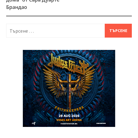
Брандао
Търсене
за: