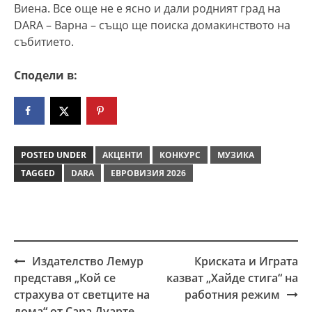
Виена. Все още не е ясно и дали родният град на
DARA – Варна – също ще поиска домакинството на
събитието.
Сподели в:
POSTED UNDER
АКЦЕНТИ
КОНКУРС
МУЗИКА
TAGGED
DARA
ЕВРОВИЗИЯ 2026
Издателство Лемур
Криската и Играта
Post
представя „Кой се
казват „Хайде стига“ на
navigation
страхува от светците на
работния режим
дома“ от Сара Дуарте