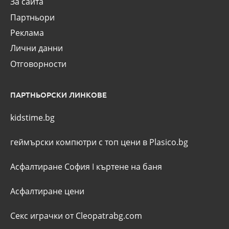
За сайта
Партньори
Реклама
Лични данни
Отговорности
ПАРТНЬОРСКИ ЛИНКОВЕ
kidstime.bg
геймърски компютри с топ цени в Plasico.bg
Асфалтиране София
I
къртене на баня
Асфалтиране цени
Секс играчки от Cleopatrabg.com