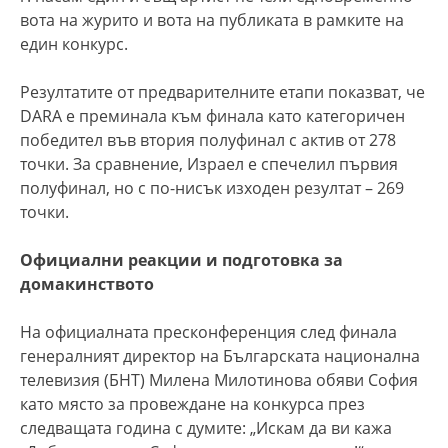
вота на журито и вота на публиката в рамките на
един конкурс.
Резултатите от предварителните етапи показват, че
DARA е преминала към финала като категоричен
победител във втория полуфинал с актив от 278
точки. За сравнение, Израел е спечелил първия
полуфинал, но с по-нисък изходен резултат – 269
точки.
Официални реакции и подготовка за
домакинството
На официалната пресконференция след финала
генералният директор на Българската национална
телевизия (БНТ) Милена Милотинова обяви София
като място за провеждане на конкурса през
следващата година с думите: „Искам да ви кажа