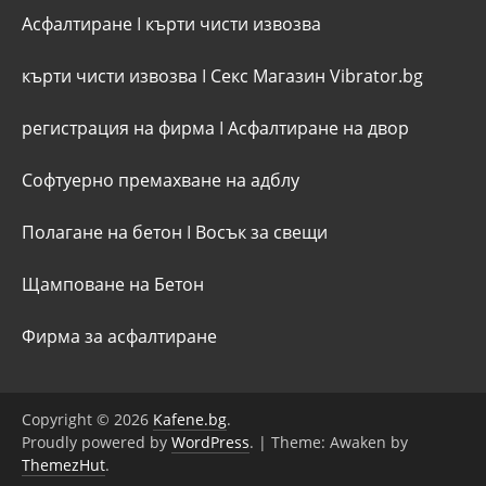
Асфалтиране
I
кърти чисти извозва
кърти чисти извозва
I
Секс Магазин Vibrator.bg
регистрация на фирма
I
Асфалтиране на двор
Софтуерно премахване на адблу
Полагане на бетон
I
Восък за свещи
Щамповане на Бетон
Фирма за асфалтиране
Copyright © 2026
Kafene.bg
.
Proudly powered by
WordPress
.
|
Theme: Awaken by
ThemezHut
.