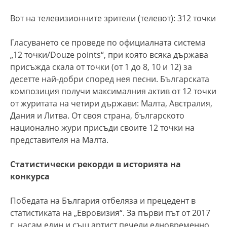
Вот на телевизионните зрители (телевот): 312 точки
Гласуването се проведе по официалната система
„12 точки/Douze points“, при която всяка държава
присъжда скала от точки (от 1 до 8, 10 и 12) за
десетте най-добри според нея песни. Българската
композиция получи максималния актив от 12 точки
от журитата на четири държави: Малта, Австралия,
Дания и Литва. От своя страна, българското
национално жури присъди своите 12 точки на
представителя на Малта.
Статистически рекорди в историята на
конкурса
Победата на България отбеляза и прецедент в
статистиката на „Евровизия“. За първи път от 2017
г. насам един и същ артист печели едновременно