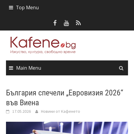
Skip
Top Menu
to
content
Main Menu
България спечели „Евровизия 2026“
във Виена
17.05.2026
Новини от Кафенето