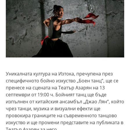
Уникалната култура на Изтока, пречупена през
специфичното бойно изкуство „Боен танц”, ще се
пренесе на сцената на Театър Азарян на 13
септември от 19:00 ч. Бойният танц ще бъде
изпълнен от китайския ансамбъл „Джао Лян”, който
чрез танци, музика и визуални ефекти ще
провокира границите на съвременното танцово
изкуство и ще промени представите на публиката в
Театър Азарян за него.