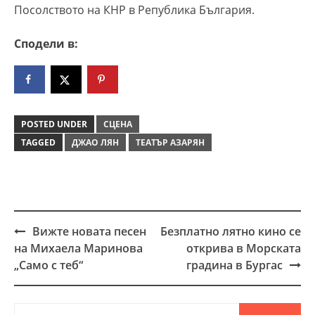
Посолството на КНР в Република България.
Сподели в:
POSTED UNDER
СЦЕНА
TAGGED
ДЖАО ЛЯН
ТЕАТЪР АЗАРЯН
Вижте новата песен
Безплатно лятно кино се
Post
на Михаела Маринова
открива в Морската
navigation
„Само с теб“
градина в Бургас
Търсене