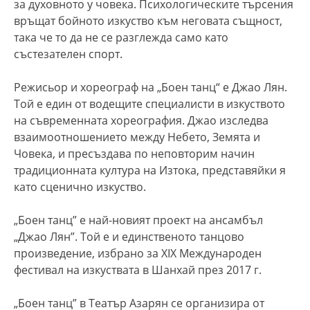
за духовното у човека. Психологическите търсения
връщат бойното изкуство към неговата същност,
така че то да не се разглежда само като
състезателен спорт.
Режисьор и хореограф на „Боен танц“ е Джао Лян.
Той е един от водещите специалисти в изкуството
на съвременната хореография. Джао изследва
взаимоотношението между Небето, Земята и
Човека, и пресъздава по неповторим начин
традиционната култура на Изтока, представяйки я
като сценично изкуство.
„Боен танц” е най-новият проект на ансамбъл
„Джао Лян”. Той е и единственото танцово
произведение, избрано за ХІХ Международен
фестивал на изкуствата в Шанхай през 2017 г.
„Боен танц” в Театър Азарян се организира от