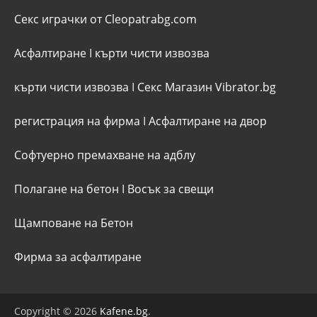
Секс играчки от Cleopatrabg.com
Асфалтиране
I
кърти чисти извозва
кърти чисти извозва
I
Секс Магазин Vibrator.bg
регистрация на фирма
I
Асфалтиране на двор
Софтуерно премахване на адблу
Полагане на бетон
I
Восък за свещи
Щамповане на Бетон
Фирма за асфалтиране
Copyright © 2026
Kafene.bg
.