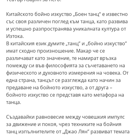
Китайското бойно изкуство „Боен танц“ е известно
със своя различен поглед към танца, като развива
и успешно разпространява уникалната култура от
Изтока.
В китайския език думите „танц” и „бойно изкуство”
имат сходно произношение. Макар че се
различават като значение, те намират връзка
помежду си във философията за съчетаването на
физическото и духовното измерения на човека. От
една страна, танцът се разглежда като начин за
предаване на бойното изкуство, а от друга –
бойното изкуство се представя като метафора на
танца.
Създавайки равновесие между човешкия импулс
за движение и покоя, чрез техниките на бойния
танц изпълнителите от „Джао Лян” развиват темата