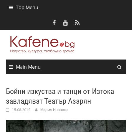
Skip
Top Menu
to
content
Main Menu
Бойни изкуства и танци от Изтока
завладяват Театър Азарян
15.08.2019
Мария Иванова