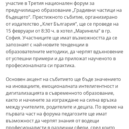
участие в Третия национален форум за
предучилищно образование „Градивни частици на
бъдещето“. Престижното събитие, организирано
от издателство
„
Клет България“, ще се проведе на
15 февруари от 8:30 ч. в хотел „Маринела“ в гр.
София. Участниците ще имат възможността да се
запознаят с най-новите тенденции в
образователните методики, да черпят вдъхновение
от успешни примери и да приложат наученото в
професионалната си практика.
Основен акцент на събитието ще бъде значението
на иновациите, емоционалната интелигентност и
дигитализацията в съвременното образование,
както и начините за изграждане на силна връзка
между учителите, родителите и децата. По време на
първата част на форума педагозите ще имат
възможност да черпят знания от водещи
професионалисти в различни сфери, сред които