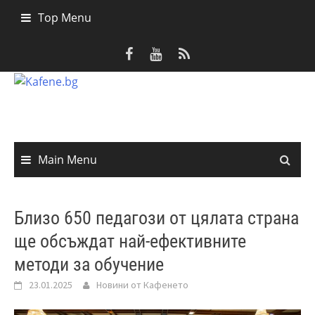
Skip
Top Menu
to
content
Main Menu
Близо 650 педагози от цялата страна
ще обсъждат най-ефективните
методи за обучение
23.01.2025
Новини от Кафенето