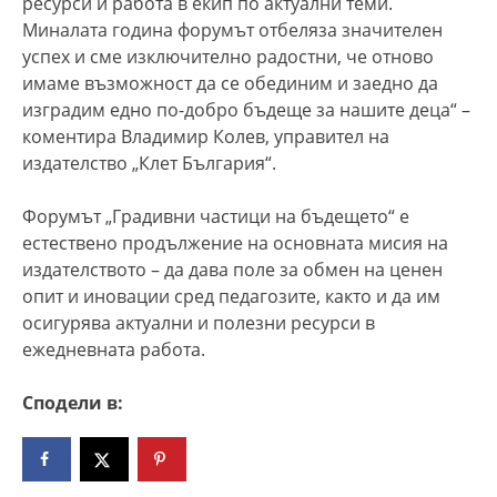
ресурси и работа в екип по актуални теми.
Миналата година форумът отбеляза значителен
успех и сме изключително радостни, че отново
имаме възможност да се обединим и заедно да
изградим едно по-добро бъдеще за нашите деца“ –
коментира Владимир Колев, управител на
издателство „Клет България“.
Форумът „Градивни частици на бъдещето“ е
естествено продължение на основната мисия на
издателството – да дава поле за обмен на ценен
опит и иновации сред педагозите, както и да им
осигурява актуални и полезни ресурси в
ежедневната работа.
Сподели в: