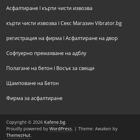
Асфалтиране
I
кърти чисти извозва
кърти чисти извозва
I
Секс Магазин Vibrator.bg
регистрация на фирма
I
Асфалтиране на двор
Софтуерно премахване на адблу
Полагане на бетон
I
Восък за свещи
Щамповане на Бетон
Фирма за асфалтиране
Copyright © 2026
Kafene.bg
.
Proudly powered by
WordPress
.
|
Theme: Awaken by
ThemezHut
.