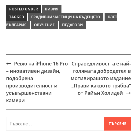
POSTED UNDER
ВИЗИЯ
TAGGED
ГРАДИВНИ ЧАСТИЦИ НА БЪДЕЩЕТО
КЛЕТ
БЪЛГАРИЯ
ОБУЧЕНИЕ
ПЕДАГОЗИ
Ревю на iPhone 16 Pro
Справедливостта е най-
Post
– иновативен дизайн,
голямата добродетел в
navigation
подобрена
мотивиращото издание
производителност и
„Прави каквото трябва“
усъвършенствани
от Райън Холидей
камери
Търсене
за: