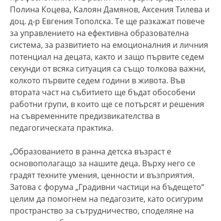
Полина Коцева, Калоян Дамянов, Аксения Тилева и
доц. д-р Евгения Тополска. Те ще разкажат повече
за управлението на ефективна образователна
система, за развитието на емоционалния и личния
потенциал на децата, както и защо първите седем
секунди от всяка ситуация са също толкова важни,
колкото първите седем години в живота. Във
втората част на събитието ще бъдат обособени
работни групи, в които ще се потърсят и решения
на съвременните предизвикателства в
педагогическата практика.
„Образованието в ранна детска възраст е
основополагащо за нашите деца. Върху него се
градят техните умения, ценности и възприятия.
Затова с форума „Градивни частици на бъдещето“
целим да помогнем на педагозите, като осигурим
пространство за сътрудничество, споделяне на