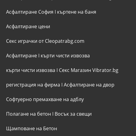
Асфалтиране София
I
къртене на баня
Асфалтиране цени
Секс играчки от Cleopatrabg.com
Асфалтиране
I
кърти чисти извозва
кърти чисти извозва
I
Секс Магазин Vibrator.bg
регистрация на фирма
I
Асфалтиране на двор
Софтуерно премахване на адблу
Полагане на бетон
I
Восък за свещи
Щамповане на Бетон