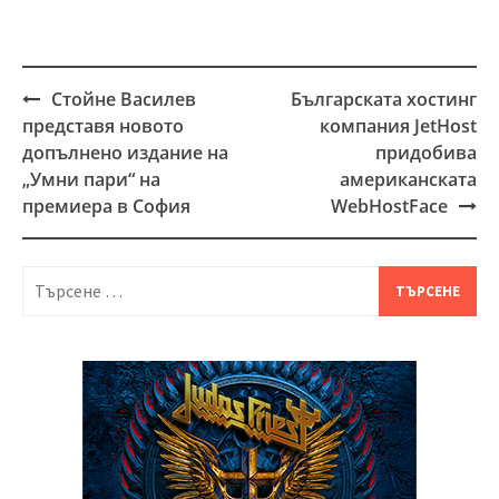
Стойне Василев
Българската хостинг
Post
представя новото
компания JetHost
navigation
допълнено издание на
придобива
„Умни пари“ на
американската
премиера в София
WebHostFace
Търсене
за: