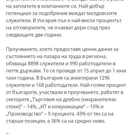
на заплатите в компаниите си. Най-добър
потенциал за подобрение виждат молдовските
служители. В Унгария пък е най-висок процентът
на отговорилите, че очакват дори спад през
следващите две години.
Проучването, което предоставя ценни данни за
състоянието на пазара на труда в региона,
обхваща 8898 служители и 990 работодатели в
петте държави. То се проведе от 15 април до 1 юни
тази година. В България са анкетирани 1296
служители и 168 работодатели. Най-голям процент
от българите, участвали в проучването, работят в
секторите „Търговия на дребно (нехранителни
стоки)“ – 14%, „ИТ и комуникации“ – 10% и
„Производство“ – 9 процента. 43% от тях са на
старши позиции, а 36% са на средно ниво.