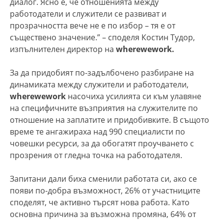
диалог. Ясно е, че отношенията между
работодатели и служители се развиват и
прозрачността вече не е по избор – тя е от
съществено значение.” – споделя Костин Тудор,
изпълнителен директор на
wherewework.
За да придобият по-задълбочено разбиране на
динамиката между служители и работодатели,
wherewework
насочиха усилията си към улавяне
на специфичните възприятия на служителите по
отношение на заплатите и придобивките. В същото
време те ангажираха над 990 специалисти по
човешки ресурси, за да обогатят проучването с
прозрения от гледна точка на работодателя.
Запитани дали биха сменили работата си, ако се
появи по-добра възможност, 26% от участниците
споделят, че активно търсят нова работа. Като
основна причина за възможна промяна, 64% от