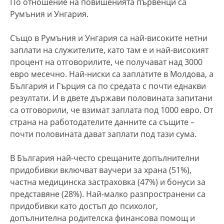
По отношение на повишенията първенци са
Румъния и Унгария.
Също в Румъния и Унгария са най-високите нетни
заплати на служителите, като там е и най-високият
процент на отговорилите, че получават над 3000
евро месечно. Най-ниски са заплатите в Молдова, а
България и Гърция са по средата с почти еднакви
резултати. И в двете държави половината запитани
са отговорили, че взимат заплата под 1000 евро. От
страна на работодателите данните са същите –
почти половината дават заплати под тази сума.
В България най-често срещаните допълнителни
придобивки включват ваучери за храна (51%),
частна медицинска застраховка (47%) и бонуси за
представяне (28%). Най-малко разпространени са
придобивки като достъп до психолог,
допълнителна родителска финансова помощ и