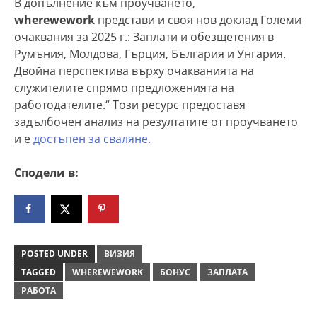
В допълнение към проучването,
wherewework
представи и своя нов доклад Големи
очаквания за 2025 г.: Заплати и обезщетения в
Румъния, Молдова, Гърция, България и Унгария.
Двойна перспектива върху очакванията на
служителите спрямо предложенията на
работодателите.“ Този ресурс предоставя
задълбочен анализ на резултатите от проучването
и е
достъпен за
сваляне.
Сподели в:
POSTED UNDER
ВИЗИЯ
TAGGED
WHEREWEWORK
БОНУС
ЗАПЛАТА
РАБОТА