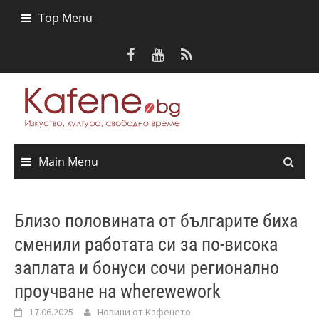
Skip
Top Menu
to
content
Main Menu
Близо половината от българите биха
сменили работата си за по-висока
заплата и бонуси сочи регионално
проучване на wherewework
17.06.2025
Новини от Кафенето