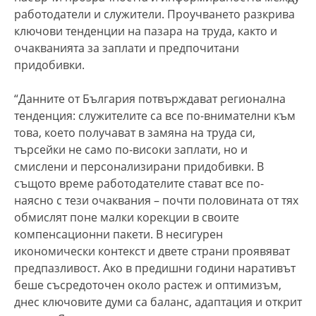
работодатели и служители. Проучването разкрива
ключови тенденции на пазара на труда, както и
очакванията за заплати и предпочитани
придобивки.
“Данните от България потвърждават регионална
тенденция: служителите са все по-внимателни към
това, което получават в замяна на труда си,
търсейки не само по-високи заплати, но и
смислени и персонализирани придобивки. В
същото време работодателите стават все по-
наясно с тези очаквания – почти половината от тях
обмислят поне малки корекции в своите
компенсационни пакети. В несигурен
икономически контекст и двете страни проявяват
предпазливост. Ако в предишни години наративът
беше съсредоточен около растеж и оптимизъм,
днес ключовите думи са баланс, адаптация и открит