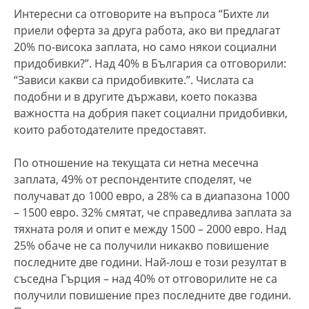
Интересни са отговорите на въпроса “Бихте ли
приели оферта за друга работа, ако ви предлагат
20% по-висока заплата, но само някои социални
придобивки?”. Над 40% в България са отговорили:
“Зависи какви са придобивките.”. Числата са
подобни и в другите държави, което показва
важността на добрия пакет социални придобивки,
които работодателите предоставят.
По отношение на текущата си нетна месечна
заплата, 49% от респондентите споделят, че
получават до 1000 евро, а 28% са в диапазона 1000
– 1500 евро. 32% смятат, че справедлива заплата за
тяхната роля и опит е между 1500 – 2000 евро. Над
25% обаче не са получили никакво повишение
последните две години. Най-лош е този резултат в
съседна Гърция – над 40% от отговорилите не са
получили повишение през последните две години.