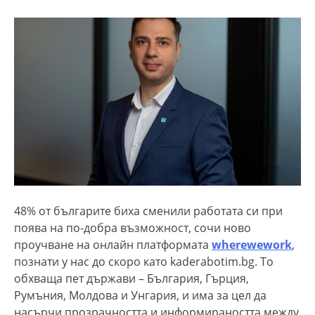
48% от българите биха сменили работата си при
поява на по-добра възможност, сочи ново
проучване на онлайн платформата
wherewework
,
познати у нас до скоро като kaderabotim.bg. То
обхваща пет държави – България, Гърция,
Румъния, Молдова и Унгария, и има за цел да
насърчи прозрачността и информираността между