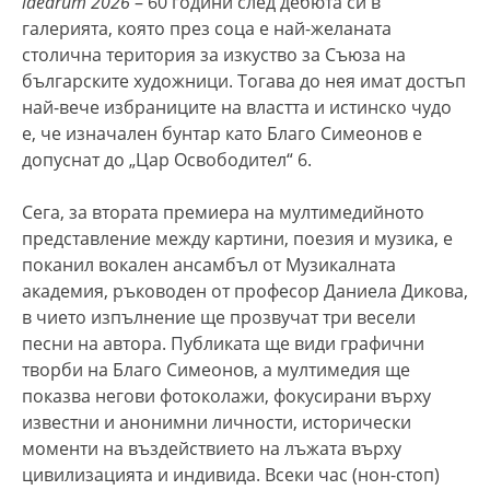
idearum 2026
– 60 години след дебюта си в
галерията, която през соца е най-желаната
столична територия за изкуство за Съюза на
българските художници. Тогава до нея имат достъп
най-вече избраниците на властта и истинско чудо
е, че изначален бунтар като Благо Симеонов е
допуснат до „Цар Освободител“ 6.
Сега, за втората премиера на мултимедийното
представление между картини, поезия и музика, е
поканил вокален ансамбъл от Музикалната
академия, ръководен от професор Даниела Дикова,
в чието изпълнение ще прозвучат три весели
песни на автора. Публиката ще види графични
творби на Благо Симеонов, а мултимедия ще
показва негови фотоколажи, фокусирани върху
известни и анонимни личности, исторически
моменти на въздействието на лъжата върху
цивилизацията и индивида. Всеки час (нон-стоп)