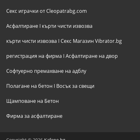
Секс играчки от Cleopatrabg.com
Асфалтиране
I
кърти чисти извозва
кърти чисти извозва
I
Секс Магазин Vibrator.bg
регистрация на фирма
I
Асфалтиране на двор
Софтуерно премахване на адблу
Полагане на бетон
I
Восък за свещи
Щамповане на Бетон
Фирма за асфалтиране
Copyright © 2026
Kafene.bg
.