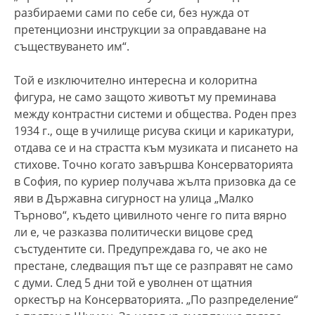
разбираеми сами по себе си, без нужда от
претенциозни инструкции за оправдаване на
съществуването им“.
Той е изключително интересна и колоритна
фигура, не само защото животът му преминава
между контрастни системи и общества. Роден през
1934 г., още в училище рисува скици и карикатури,
отдава се и на страстта към музиката и писането на
стихове. Точно когато завършва Консерваторията
в София, по куриер получава жълта призовка да се
яви в Държавна сигурност на улица „Малко
Търново“, където цивилното ченге го пита вярно
ли е, че разказва политически вицове сред
състудентите си. Предупреждава го, че ако не
престане, следващия път ще се разправят не само
с думи. След 5 дни той е уволнен от щатния
оркестър на Консерваторията. „По разпределение“