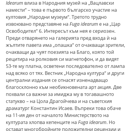
Idearum
влиза в Народния музей на „Вацлавски
намести“ – това е първото българско участие на
култовия „Народни музеум“. Третото трудно
извоювано представяне на
Fuga idearum
е на „Цар
Освободител“ 6. Интересът към нея е сериозен.
Преди отварянето на галерията пред входа ѝ на
жълтите павета има „опашка“ от очакващи зрители,
очакващи да чуят поезията на Благо, която той
рецитира на ролковия си магнетофон, и да видят
53-те му платна, осветени последователно от лампа
над всяко от тях. Вестник „Народна култура“ и други
централни издания се отнасят изненадващо
благосклонно към необикновената арт акция. Две
похвали са важни за имиджа му в тогавашното
статукво – на Цола Драгойчева и на съветския
драматург Константин Исаев. Въпреки това обаче
на 11-ия ден от началото Министерството на
културата хлопва кепенците на
Fuga idearum
. Но
остават многобройните положителни рецензии и