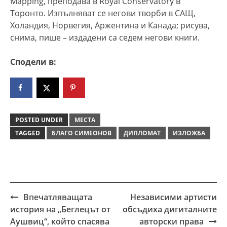
Mapping, преподава в Royal Conservatory в
Торонто. Изпълняват се негови творби в САЩ,
Холандия, Норвегия, Аржентина и Канада; рисува,
снима, пише – издадени са седем негови книги.
Сподели в:
POSTED UNDER
МЕСТА
TAGGED
БЛАГО СИМЕОНОВ
ДИПЛОМАТ
ИЗЛОЖБА
Впечатляващата
Независими артисти
Post
история на „Беглецът от
обсъдиха дигиталните
navigation
Аушвиц“, който спасява
авторски права