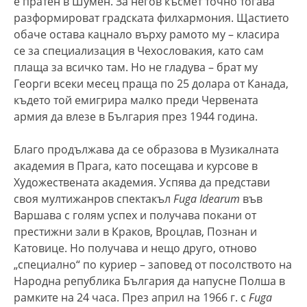
е пратен в Шумен. За негов късмет точно тогава
разформироват градската филхармония. Щастието
обаче остава кацнало върху рамото му – класира
се за специализация в Чехословакия, като сам
плаща за всичко там. Но не гладува – брат му
Георги всеки месец праща по 25 долара от Канада,
където той емигрира малко преди Червената
армия да влезе в България през 1944 година.
Благо продължава да се образова в Музикалната
академия в Прага, като посещава и курсове в
Художествената академия. Успява да представи
своя мултижанров спектакъл
Fuga Idearum
във
Варшава с голям успех и получава покани от
престижни зали в Краков, Вроцлав, Познан и
Катовице. Но получава и нещо друго, отново
„специално“ по куриер – заповед от посолството на
Народна република България да напусне Полша в
рамките на 24 часа. През април на 1966 г. с
Fuga