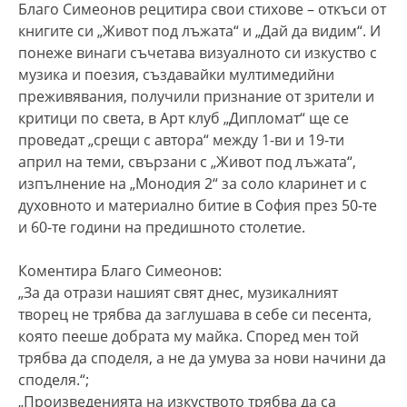
Благо Симеонов рецитира свои стихове – откъси от
книгите си „Живот под лъжата“ и „Дай да видим“. И
понеже винаги съчетава визуалното си изкуство с
музика и поезия, създавайки мултимедийни
преживявания, получили признание от зрители и
критици по света, в Арт клуб „Дипломат“ ще се
проведат „срещи с автора“ между 1-ви и 19-ти
април на теми, свързани с „Живот под лъжата“,
изпълнение на „Монодия 2“ за соло кларинет и с
духовното и материално битие в София през 50-те
и 60-те години на предишното столетие.
Коментира Благо Симеонов:
„За да отрази нашият свят днес, музикалният
творец не трябва да заглушава в себе си песента,
която пееше добрата му майка. Според мен той
трябва да споделя, а не да умува за нови начини да
споделя.“;
„Произведенията на изкуството трябва да са