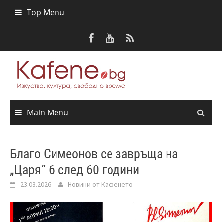
Skip
Top Menu
to
content
Main Menu
Благо Симеонов се завръща на
„Царя“ 6 след 60 години
23.03.2026
Новини от Кафенето