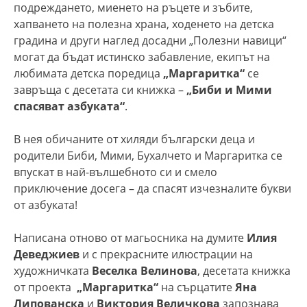
подреждането, миенето на ръцете и зъбите,
хапването на полезна храна, ходенето на детска
градина и други наглед досадни „Полезни навици“
могат да бъдат истинско забавление, екипът на
любимата детска поредица
„Маргаритка“
се
завръща с десетата си книжка –
„Биби и Мими
спасяват азбуката“
.
В нея обичаните от хиляди български деца и
родители Биби, Мими, Бухалчето и Маргаритка се
впускат в най-вълшебното си и смело
приключение досега – да спасят изчезналите букви
от азбуката!
Написана отново от магьосника на думите
Илия
Деведжиев
и с прекрасните илюстрации на
художничката
Веселка Велинова
, десетата книжка
от проекта
„Маргаритка“
на сърцатите
Яна
Липованска
и
Виктория Величкова
запознава