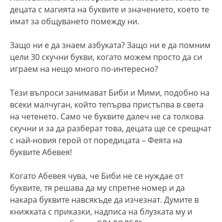
децата с магията на буквите и значението, което те
имат за общуването помежду ни.
Защо ни е да знаем азбуката? Защо ни е да помним
цели 30 скучни букви, когато можем просто да си
играем на нещо много по-интересно?
Тези въпроси занимават Биби и Мими, подобно на
всеки малчуган, който тепърва пристъпва в света
на четенето. Само че буквите далеч не са толкова
скучни и за да разберат това, децата ще се срещнат
с най-новия герой от поредицата – Феята на
буквите Абевея!
Когато Абевея чува, че Биби не се нуждае от
буквите, тя решава да му спретне номер и да
накара буквите навсякъде да изчезнат. Думите в
книжката с приказки, надписа на блузката му и