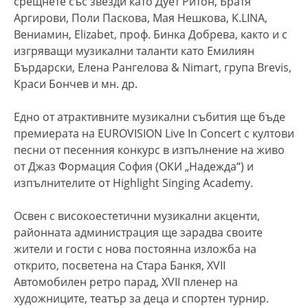
срещнете със звезди като Дует Ритон, Братя
Аргирови, Поли Паскова, Мая Нешкова, K.LINA,
Вениамин, Elizabet, проф. Бинка Добрева, както и с
изгряващи музикални таланти като Емилиян
Бърдарски, Елена Рангелова & Nimart, група Brevis,
Краси Бончев и мн. др.
Едно от атрактивните музикални събития ще бъде
премиерата на EUROVISION Live In Concert с култови
песни от песенния конкурс в изпълнение на живо
от Джаз Формация София (ОКИ „Надежда“) и
изпълнителите от Highlight Singing Academy.
Освен с високоестетични музикални акценти,
районната администрация ще зарадва своите
жители и гости с нова постоянна изложба на
открито, посветена на Стара Банкя, XVII
Автомобилен ретро парад, XVII пленер на
художниците, театър за деца и спортен турнир.