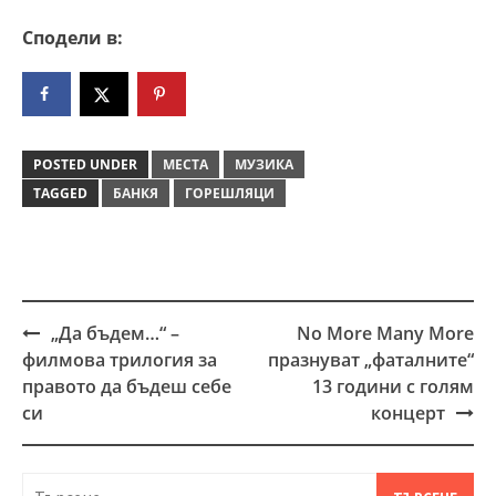
Сподели в:
POSTED UNDER
МЕСТА
МУЗИКА
TAGGED
БАНКЯ
ГОРЕШЛЯЦИ
„Да бъдем…“ –
No More Many More
Post
филмова трилогия за
празнуват „фаталните“
navigation
правото да бъдеш себе
13 години с голям
си
концерт
Търсене