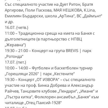
Със специалното участие на Дует Ритон, Братя
Аргирови, Поли Паскова, МАЯ НЕШКОВА, K.Lina,
Емилиян Бърдарски, школа „АрТина“, ВС „Даймънт“
и др.
16.07. (четв.)
11:00 – Традиционна среща на кмета на Банкя с
дълголетниците (в партньорство с НПВЦ
„Жеравна“)
19:30 – 21:00 – Концерт на група BREVIS | парк
„Ротонда“
17.07. (пет.)
10:00 – 14:00 – Футболен и баскетболен турнир
„Горешляци 2026“ | парк „Кестените“
19:30 – Концерт „ОТ ИЗВОРА“ – със специалното
участие на проф. Бинка Добрева и Александър
Райчев, Танцовите клубове „Пендари“, „Имане“ и
„Пъстра китка“, Фолклорен ансамбъл „Банкя“ към
читалище „Отец Паисий-1928“