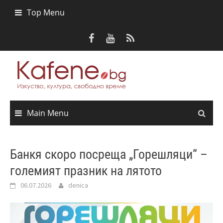
Skip
Top Menu
to
content
Main Menu
Банкя скоро посреща „Горешляци“ –
големият празник на лятото
06.07.2026
denica