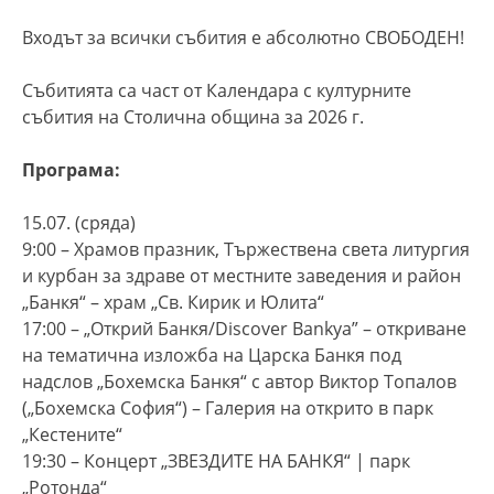
Входът за всички събития е абсолютно СВОБОДЕН!
Събитията са част от Календара с културните
събития на Столична община за 2026 г.
Програма:
15.07. (сряда)
9:00 – Храмов празник, Тържествена света литургия
и курбан за здраве от местните заведения и район
„Банкя“ – храм „Св. Кирик и Юлита“
17:00 – „Открий Банкя/Discover Bankya” – откриване
на тематична изложба на Царска Банкя под
надслов „Бохемска Банкя“ с автор Виктор Топалов
(„Бохемска София“) – Галерия на открито в парк
„Кестените“
19:30 – Концерт „ЗВЕЗДИТЕ НА БАНКЯ“ | парк
„Ротонда“