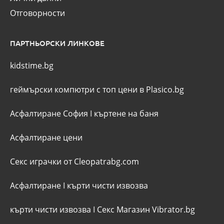
Отговорности
ПАРТНЬОРСКИ ЛИНКОВЕ
kidstime.bg
геймърски компютри с топ цени в Plasico.bg
Асфалтиране София
I
къртене на баня
Асфалтиране цени
Секс играчки от Cleopatrabg.com
Асфалтиране
I
кърти чисти извозва
кърти чисти извозва
I
Секс Магазин Vibrator.bg