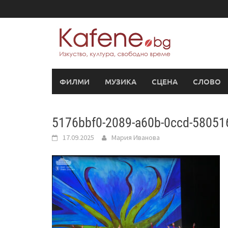
Skip
to
content
ФИЛМИ
МУЗИКА
СЦЕНА
СЛОВО
5176bbf0-2089-a60b-0ccd-5805
17.09.2025
Мария Иванова