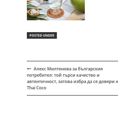
POSTED UNDER
Алекс Милтенова за българския
Post
потребител: той търси качество и
navigation
автентичност, затова избра да се довери 
Thai Coco