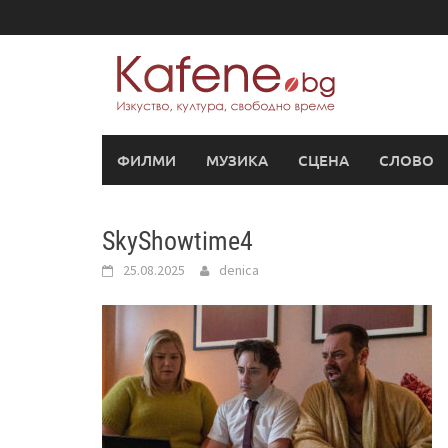
Skip
to
content
ФИЛМИ
МУЗИКА
СЦЕНА
СЛОВО
SkyShowtime4
25.08.2025
denica