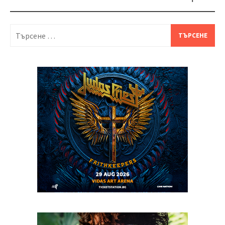
Търсене
за: