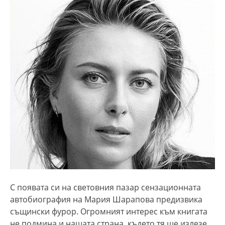
С появата си на световния пазар сензационната
автобиография на Мария Шарапова предизвика
същински фурор. Огромният интерес към книгата
не подмина и нашата страна, където тя ще излезе