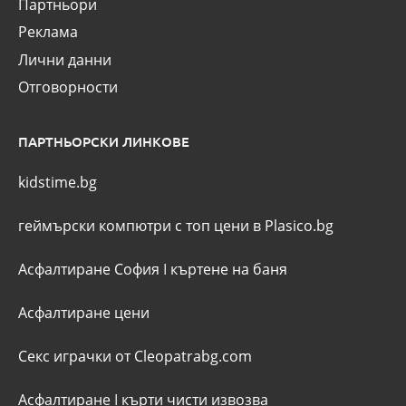
Партньори
Реклама
Лични данни
Отговорности
ПАРТНЬОРСКИ ЛИНКОВЕ
kidstime.bg
геймърски компютри с топ цени в Plasico.bg
Асфалтиране София
I
къртене на баня
Асфалтиране цени
Секс играчки от Cleopatrabg.com
Асфалтиране
I
кърти чисти извозва