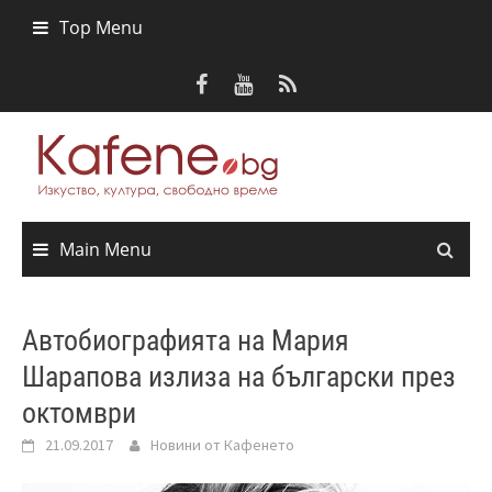
Skip
Top Menu
to
content
Main Menu
Автобиографията на Мария
Шарапова излиза на български през
октомври
21.09.2017
Новини от Кафенето