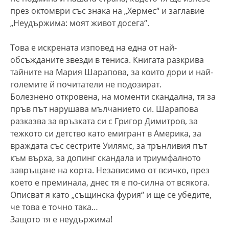
през октомври със знака на „Хермес“ и заглавие
„Неудържима: моят живот досега“.
Това е искрената изповед на една от най-
обсъжданите звезди в тениса. Книгата разкрива
тайните на Мария Шарапова, за които дори и най-
големите й почитатели не подозират.
Болезнено откровена, на моменти скандална, тя за
пръв път нарушава мълчанието си. Шарапова
разказва за връзката си с Григор Димитров, за
тежкото си детство като емигрант в Америка, за
враждата със сестрите Уилямс, за трънливия път
към върха, за допинг скандала и триумфалното
завръщане на корта. Независимо от всичко, през
което е преминала, днес тя е по-силна от всякога.
Описват я като „същинска фурия“ и ще се убедите,
че това е точно така…
Защото тя е неудържима!