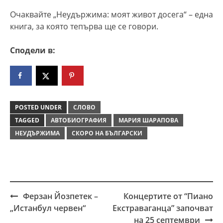
Очаквайте „Неудържима: моят живот досега“ – една
книга, за която тепърва ще се говори.
Сподели в:
POSTED UNDER
СЛОВО
TAGGED
АВТОБИОГРАФИЯ
МАРИЯ ШАРАПОВА
НЕУДЪРЖИМА
СКОРО НА БЪЛГАРСКИ
Ферзан Йозпетек –
Концертите от “Пиано
Post
„Истанбул червен“
Екстраваганца” започват
navigation
на 25 септември